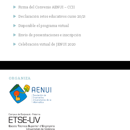
Firma del Convenio AENUI – CCII
Declaración retos educativos curso 20/21
Disponible el programa virtual
Envío de presentaciones e inscripción
Celebración virtual de JENUI 2020
ORGANIZA